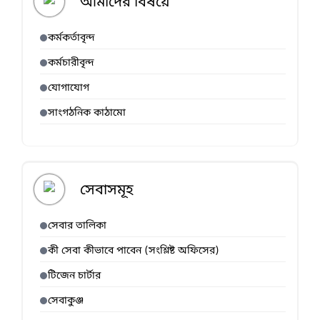
আমাদের বিষয়ে
.১১.০০৭.২৪-৮৮১
নং-
)
৪৬.০২.৫৪৪০.০০০
কর্মকর্তাবৃন্দ
.৯৯.০২২.২৪-৭৯২
)
কর্মচারীবৃন্দ
যোগাযোগ
সাংগঠনিক কাঠামো
সেবাসমূহ
সেবার তালিকা
কী সেবা কীভাবে পাবেন (সংশ্লিষ্ট অফিসের)
টিজেন চার্টার
সেবাকুঞ্জ